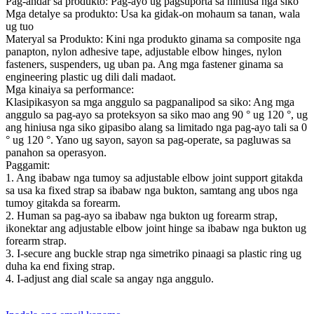
Pag-andar sa produkto: Pag-ayo ug pagsuporta sa hiniusa nga siko
Mga detalye sa produkto: Usa ka gidak-on mohaum sa tanan, wala
ug tuo
Materyal sa Produkto: Kini nga produkto ginama sa composite nga
panapton, nylon adhesive tape, adjustable elbow hinges, nylon
fasteners, suspenders, ug uban pa. Ang mga fastener ginama sa
engineering plastic ug dili dali madaot.
Mga kinaiya sa performance:
Klasipikasyon sa mga anggulo sa pagpanalipod sa siko: Ang mga
anggulo sa pag-ayo sa proteksyon sa siko mao ang 90 ° ug 120 °, ug
ang hiniusa nga siko gipasibo alang sa limitado nga pag-ayo tali sa 0
° ug 120 °. Yano ug sayon, sayon ​​sa pag-operate, sa pagluwas sa
panahon sa operasyon.
Paggamit:
1. Ang ibabaw nga tumoy sa adjustable elbow joint support gitakda
sa usa ka fixed strap sa ibabaw nga bukton, samtang ang ubos nga
tumoy gitakda sa forearm.
2. Human sa pag-ayo sa ibabaw nga bukton ug forearm strap,
ikonektar ang adjustable elbow joint hinge sa ibabaw nga bukton ug
forearm strap.
3. I-secure ang buckle strap nga simetriko pinaagi sa plastic ring ug
duha ka end fixing strap.
4. I-adjust ang dial scale sa angay nga anggulo.