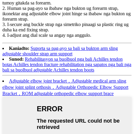
tumoy gitakda sa forearm.
2. Human sa pag-ayo sa ibabaw nga bukton ug forearm strap,
ikonektar ang adjustable elbow joint hinge sa ibabaw nga bukton ug
forearm strap.
3. I-secure ang buckle strap nga simetriko pinaagi sa plastic ring ug
duha ka end fixing strap.
4. I-adjust ang dial scale sa angay nga anggulo.
Kaniadto:
Suporta sa pag-ayo sa bali sa bukton arm sling
adjustable shoulder strap arm support
Sunod:
Rehabilitasyon sa buolbuol nga bali Achilles tendon
botas Achilles tendon fracture rehabilitation nga sapatos nga bali nga
bali sa buolbuol adjustable Achilles tendon boots
Adjustable elbow joint bracket，Adjustable medical arm sling
elbow joint splint orthosis，Adjustable Orthopedic Elbow Support
Bracket，ROM adjustable orthopedic elbow support brace