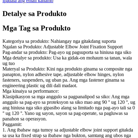
Ipadala ang email kanamo
Detalye sa Produkto
Mga Tag sa Produkto
Kategoriya sa produkto: Nahiangay nga gitakdang suporta
Ngalan sa Produkto: Adjustable Elbow Joint Fixation Support
Pag-andar sa produkto: Pag-ayo ug pagsuporta sa hiniusa nga siko
Mga detalye sa produkto: Usa ka gidak-on mohaum sa tanan, wala
ug tuo
Materyal sa Produkto: Kini nga produkto ginama sa composite nga
panapton, nylon adhesive tape, adjustable elbow hinges, nylon
fasteners, suspenders, ug uban pa. Ang mga fastener ginama sa
engineering plastic ug dili dali madaot.
Mga kinaiya sa performance:
Klasipikasyon sa mga anggulo sa pagpanalipod sa siko: Ang mga
anggulo sa pag-ayo sa proteksyon sa siko mao ang 90 ° ug 120 °, ug
ang hiniusa nga siko gipasibo alang sa limitado nga pag-ayo tali sa 0
° ug 120 °. Yano ug sayon, sayon ​​sa pag-operate, sa pagluwas sa
panahon sa operasyon.
Paggamit:
1. Ang ibabaw nga tumoy sa adjustable elbow joint support gitakda
sa usa ka fixed strap sa ibabaw nga bukton, samtang ang ubos nga