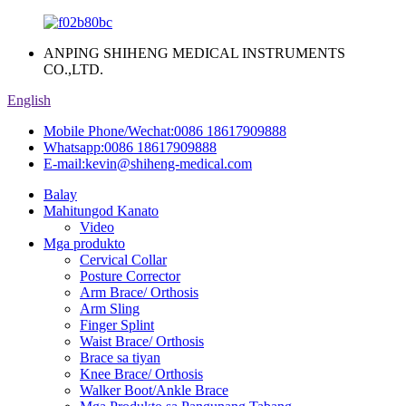
ANPING SHIHENG MEDICAL INSTRUMENTS
CO.,LTD.
English
Mobile Phone/Wechat:
0086 18617909888
Whatsapp:
0086 18617909888
E-mail:
kevin@shiheng-medical.com
Balay
Mahitungod Kanato
Video
Mga produkto
Cervical Collar
Posture Corrector
Arm Brace/ Orthosis
Arm Sling
Finger Splint
Waist Brace/ Orthosis
Brace sa tiyan
Knee Brace/ Orthosis
Walker Boot/Ankle Brace