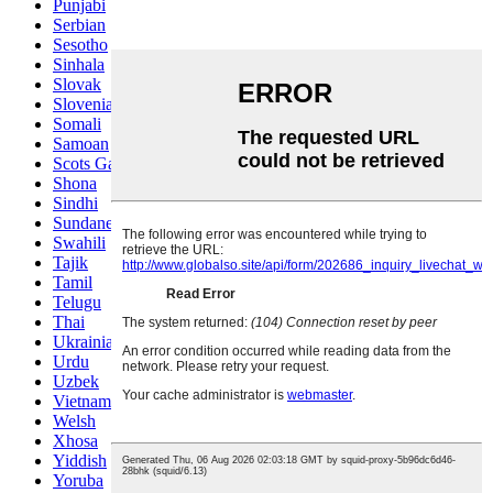
Punjabi
Serbian
Sesotho
Sinhala
Slovak
Slovenian
Somali
Samoan
Scots Gaelic
Shona
Sindhi
Sundanese
Swahili
Tajik
Tamil
Telugu
Thai
Ukrainian
Urdu
Uzbek
Vietnamese
Welsh
Xhosa
Yiddish
Yoruba