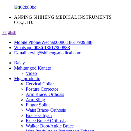
ANPING SHIHENG MEDICAL INSTRUMENTS
CO.,LTD.
English
Mobile Phone/Wechat:
0086 18617909888
Whatsapp:
0086 18617909888
E-mail:
kevin@shiheng-medical.com
Balay
Mahitungod Kanato
Video
Mga produkto
Cervical Collar
Posture Corrector
Arm Brace/ Orthosis
Arm Sling
Finger Splint
Waist Brace/ Orthosis
Brace sa tiyan
Knee Brace/ Orthosis
Walker Boot/Ankle Brace