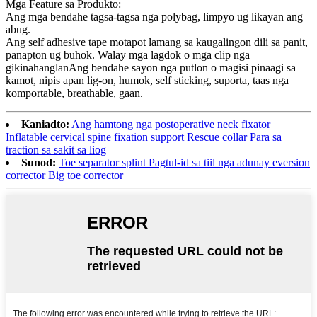
Mga Feature sa Produkto:
Ang mga bendahe tagsa-tagsa nga polybag, limpyo ug likayan ang
abug.
Ang self adhesive tape motapot lamang sa kaugalingon dili sa panit,
panapton ug buhok. Walay mga lagdok o mga clip nga
gikinahanglanAng bendahe sayon ​​nga putlon o magisi pinaagi sa
kamot, nipis apan lig-on, humok, self sticking, suporta, taas nga
komportable, breathable, gaan.
Kaniadto:
Ang hamtong nga postoperative neck fixator
Inflatable cervical spine fixation support Rescue collar Para sa
traction sa sakit sa liog
Sunod:
Toe separator splint Pagtul-id sa tiil nga adunay eversion
corrector Big toe corrector