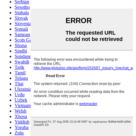
Serbian
Sesotho
Sinhala
Slovak
Slovenian
Somali
Samoan
Scots Gaelic
Shona
Sindhi
Sundanese
Swahili
Tajik
Tamil
Telugu
Thai
Ukrainian
Urdu
Uzbek
Vietnamese
Welsh
Xhosa
Yiddish
Yoruba
Zulu