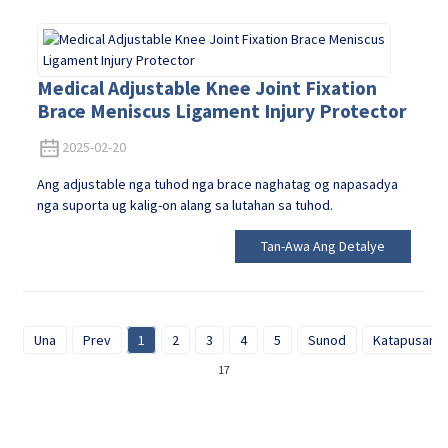
Medical Adjustable Knee Joint Fixation
Brace Meniscus Ligament Injury Protector
2025-02-20
Ang adjustable nga tuhod nga brace naghatag og napasadya
nga suporta ug kalig-on alang sa lutahan sa tuhod.
Tan-Awa Ang Detalye
Una
Prev
1
2
3
4
5
Sunod
Katapusan
17