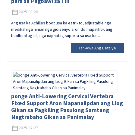
para sa Pagbawi sa Tiil
2025-03-20
Ang usa ka Achilles boot usa ka estrikto, adjustable nga
medikal nga himan nga gidisenyo aron dili mapalihok ang
buolbuol ug tiil, nga naghatag suporta sa usa ka ...
Tan-Awa Ang Detalye
ponge Anti-Lowering Cervical Vertebra
Fixed Support Aron Mapanalipdan ang Liog
Gikan sa Pagkiling Pasulong Samtang
Nagtrabaho Gikan sa Panimalay
2025-02-27