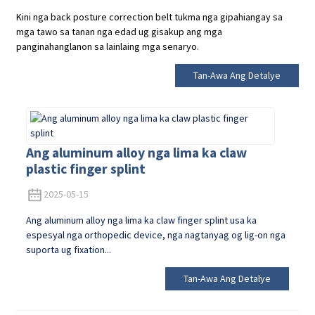
Kini nga back posture correction belt tukma nga gipahiangay sa
mga tawo sa tanan nga edad ug gisakup ang mga
panginahanglanon sa lainlaing mga senaryo.
Tan-Awa Ang Detalye
Ang aluminum alloy nga lima ka claw
plastic finger splint
2025-05-15
Ang aluminum alloy nga lima ka claw finger splint usa ka
espesyal nga orthopedic device, nga nagtanyag og lig-on nga
suporta ug fixation...
Tan-Awa Ang Detalye