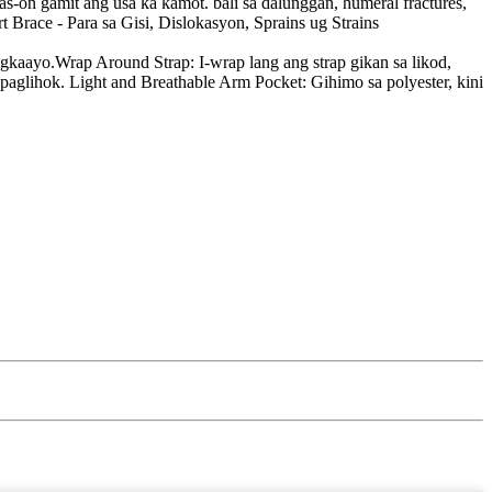
-on gamit ang usa ka kamot. bali sa dalunggan, humeral fractures,
 Brace - Para sa Gisi, Dislokasyon, Sprains ug Strains
gkaayo.Wrap Around Strap: I-wrap lang ang strap gikan sa likod,
 paglihok. Light and Breathable Arm Pocket: Gihimo sa polyester, kini