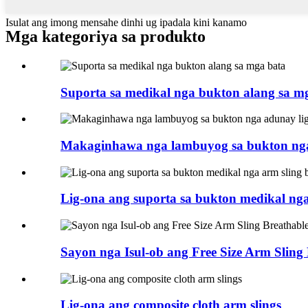
Isulat ang imong mensahe dinhi ug ipadala kini kanamo
Mga kategoriya sa produkto
Suporta sa medikal nga bukton alang sa m
Makaginhawa nga lambuyog sa bukton nga 
Lig-ona ang suporta sa bukton medikal nga
Sayon nga Isul-ob ang Free Size Arm Sling 
Lig-ona ang composite cloth arm slings