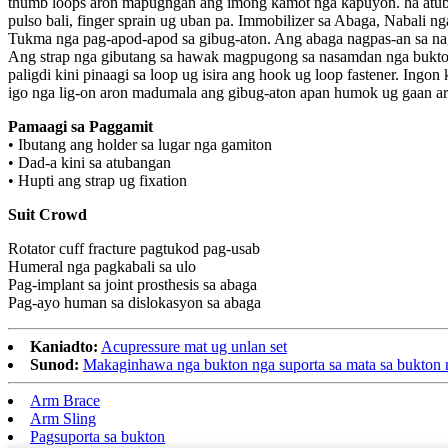
thumb loops aron mapugngan ang imong kamot nga kapuyon. ha atubang
pulso bali, finger sprain ug uban pa. Immobilizer sa Abaga, Nabali 
Tukma nga pag-apod-apod sa gibug-aton. Ang abaga nagpas-an sa na
Ang strap nga gibutang sa hawak magpugong sa nasamdan nga bukton g
paligdi kini pinaagi sa loop ug isira ang hook ug loop fastener. Ing
igo nga lig-on aron madumala ang gibug-aton apan humok ug gaan a
Pamaagi sa Paggamit
• Ibutang ang holder sa lugar nga gamiton
• Dad-a kini sa atubangan
• Hupti ang strap ug fixation
Suit Crowd
Rotator cuff fracture pagtukod pag-usab
Humeral nga pagkabali sa ulo
Pag-implant sa joint prosthesis sa abaga
Pag-ayo human sa dislokasyon sa abaga
Kaniadto:
Acupressure mat ug unlan set
Sunod:
Makaginhawa nga bukton nga suporta sa mata sa bukton
Arm Brace
Arm Sling
Pagsuporta sa bukton