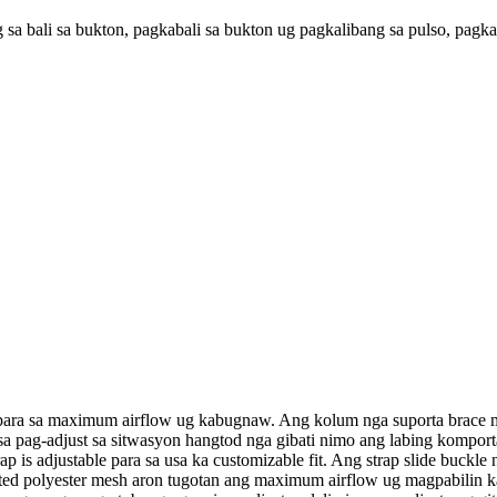
a bali sa bukton, pagkabali sa bukton ug pagkalibang sa pulso, pagkab
 para sa maximum airflow ug kabugnaw. Ang kolum nga suporta brace 
 sa pag-adjust sa sitwasyon hangtod nga gibati nimo ang labing kompor
p is adjustable para sa usa ka customizable fit. Ang strap slide buckle
tted polyester mesh aron tugotan ang maximum airflow ug magpabilin 