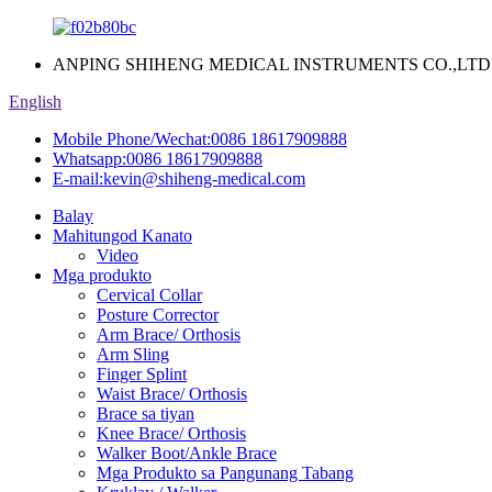
ANPING SHIHENG MEDICAL INSTRUMENTS CO.,LTD
English
Mobile Phone/Wechat:
0086 18617909888
Whatsapp:
0086 18617909888
E-mail:
kevin@shiheng-medical.com
Balay
Mahitungod Kanato
Video
Mga produkto
Cervical Collar
Posture Corrector
Arm Brace/ Orthosis
Arm Sling
Finger Splint
Waist Brace/ Orthosis
Brace sa tiyan
Knee Brace/ Orthosis
Walker Boot/Ankle Brace
Mga Produkto sa Pangunang Tabang