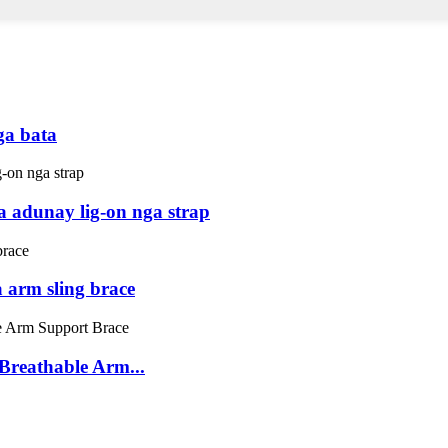
ga bata
adunay lig-on nga strap
 arm sling brace
Breathable Arm...