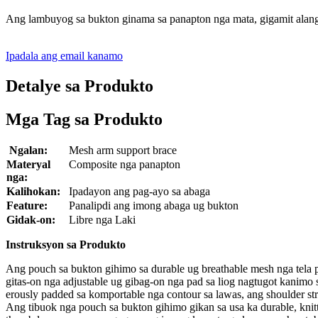
Ang lambuyog sa bukton ginama sa panapton nga mata, gigamit alang s
Ipadala ang email kanamo
Detalye sa Produkto
Mga Tag sa Produkto
Ngalan:
Mesh arm support brace
Materyal
Composite nga panapton
nga:
Kalihokan:
Ipadayon ang pag-ayo sa abaga
Feature:
Panalipdi ang imong abaga ug bukton
Gidak-on:
Libre nga Laki
Instruksyon sa Produkto
Ang pouch sa bukton gihimo sa durable ug breathable mesh nga tela
gitas-on nga adjustable ug gibag-on nga pad sa liog nagtugot kanimo
erously padded sa komportable nga contour sa lawas, ang shoulder stra
Ang tibuok nga pouch sa bukton gihimo gikan sa usa ka durable, kni