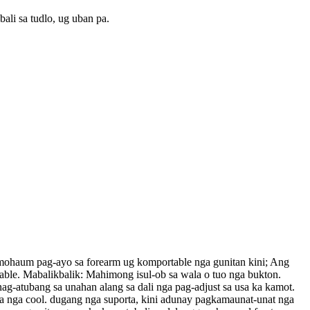
ali sa tudlo, ug uban pa.
mohaum pag-ayo sa forearm ug komportable nga gunitan kini; Ang
table. Mabalikbalik: Mahimong isul-ob sa wala o tuo nga bukton.
 nag-atubang sa unahan alang sa dali nga pag-adjust sa usa ka kamot.
ka nga cool. dugang nga suporta, kini adunay pagkamaunat-unat nga