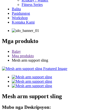
Kruklay / Walker
Fitness Series
Balita
Pasidungog
Workshop
Kontaka Kami
Mga produkto
Balay
Mga produkto
Mesh arm support sling
Mesh arm support sling
Mubo nga Deskripsyon: