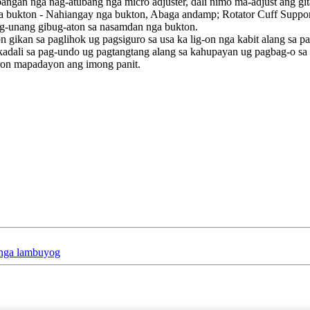
an nga nag-atubang nga micro adjuster, dali nimo ma-adjust ang gitas
nga bukton - Nahiangay nga bukton, Abaga andamp; Rotator Cuff Support
g-unang gibug-aton sa nasamdan nga bukton.
ikan sa paglihok ug pagsiguro sa usa ka lig-on nga kabit alang sa pa
on kadali sa pag-undo ug pagtangtang alang sa kahupayan ug pagbag-o sa
ron mapadayon ang imong panit.
 nga lambuyog