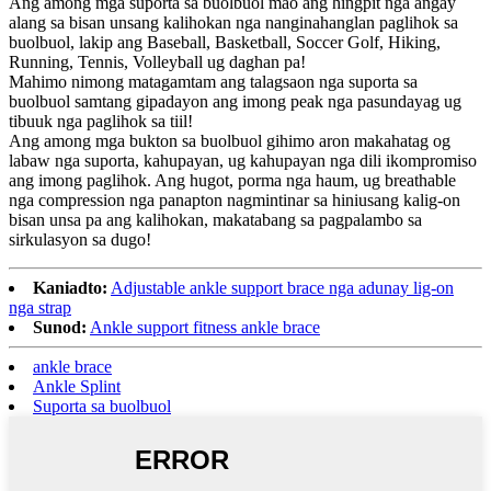
Ang among mga suporta sa buolbuol mao ang hingpit nga angay
alang sa bisan unsang kalihokan nga nanginahanglan paglihok sa
buolbuol, lakip ang Baseball, Basketball, Soccer Golf, Hiking,
Running, Tennis, Volleyball ug daghan pa!
Mahimo nimong matagamtam ang talagsaon nga suporta sa
buolbuol samtang gipadayon ang imong peak nga pasundayag ug
tibuuk nga paglihok sa tiil!
Ang among mga bukton sa buolbuol gihimo aron makahatag og
labaw nga suporta, kahupayan, ug kahupayan nga dili ikompromiso
ang imong paglihok. Ang hugot, porma nga haum, ug breathable
nga compression nga panapton nagmintinar sa hiniusang kalig-on
bisan unsa pa ang kalihokan, makatabang sa pagpalambo sa
sirkulasyon sa dugo!
Kaniadto:
Adjustable ankle support brace nga adunay lig-on
nga strap
Sunod:
Ankle support fitness ankle brace
ankle brace
Ankle Splint
Suporta sa buolbuol