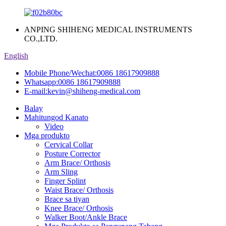
ANPING SHIHENG MEDICAL INSTRUMENTS
CO.,LTD.
English
Mobile Phone/Wechat:
0086 18617909888
Whatsapp:
0086 18617909888
E-mail:
kevin@shiheng-medical.com
Balay
Mahitungod Kanato
Video
Mga produkto
Cervical Collar
Posture Corrector
Arm Brace/ Orthosis
Arm Sling
Finger Splint
Waist Brace/ Orthosis
Brace sa tiyan
Knee Brace/ Orthosis
Walker Boot/Ankle Brace