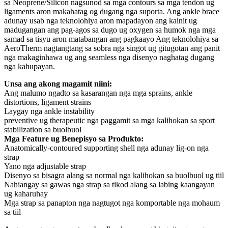
sa Neoprene/Silicon nagsunod sa mga contours sa mga tendon ug
ligaments aron makahatag og dugang nga suporta. Ang ankle brace
adunay usab nga teknolohiya aron mapadayon ang kainit ug
madugangan ang pag-agos sa dugo ug oxygen sa humok nga mga
samad sa tisyu aron matabangan ang pagkaayo Ang teknolohiya sa
AeroTherm nagtangtang sa sobra nga singot ug gitugotan ang panit
nga makaginhawa ug ang seamless nga disenyo naghatag dugang
nga kahupayan.
Unsa ang akong magamit niini:
Ang malumo ngadto sa kasarangan nga mga sprains, ankle
distortions, ligament strains
Laygay nga ankle instability
preventive ug therapeutic nga paggamit sa mga kalihokan sa sport
stabilization sa buolbuol
Mga Feature ug Benepisyo sa Produkto:
Anatomically-contoured supporting shell nga adunay lig-on nga
strap
Yano nga adjustable strap
Disenyo sa bisagra alang sa normal nga kalihokan sa buolbuol ug tiil
Nahiangay sa gawas nga strap sa tikod alang sa labing kaangayan
ug kaharuhay
Mga strap sa panapton nga nagtugot nga komportable nga mohaum
sa tiil