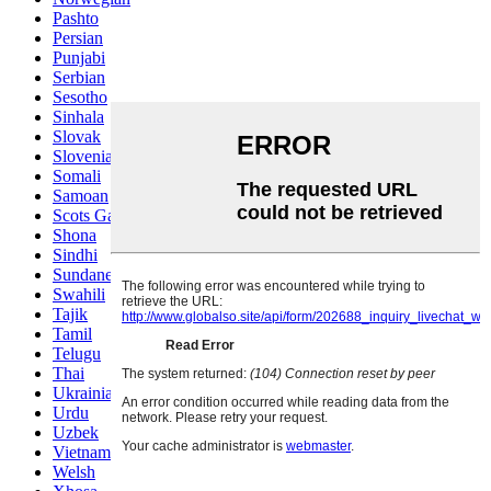
Pashto
Persian
Punjabi
Serbian
Sesotho
Sinhala
Slovak
Slovenian
Somali
Samoan
Scots Gaelic
Shona
Sindhi
Sundanese
Swahili
Tajik
Tamil
Telugu
Thai
Ukrainian
Urdu
Uzbek
Vietnamese
Welsh