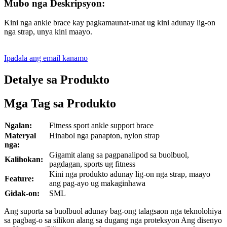
Mubo nga Deskripsyon:
Kini nga ankle brace kay pagkamaunat-unat ug kini adunay lig-on
nga strap, unya kini maayo.
Ipadala ang email kanamo
Detalye sa Produkto
Mga Tag sa Produkto
Ngalan:
Fitness sport ankle support brace
Materyal
Hinabol nga panapton, nylon strap
nga:
Gigamit alang sa pagpanalipod sa buolbuol,
Kalihokan:
pagdagan, sports ug fitness
Kini nga produkto adunay lig-on nga strap, maayo
Feature:
ang pag-ayo ug makaginhawa
Gidak-on:
SML
Ang suporta sa buolbuol adunay bag-ong talagsaon nga teknolohiya
sa pagbag-o sa silikon alang sa dugang nga proteksyon Ang disenyo