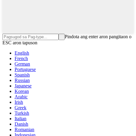
Pindota ang enter aron pangitaon o
ESC aron tapuson
English
French
German
Portuguese
Spanish
Russian
Japanese
Korean
Arabic
Irish
Greek
Turkish
Italian
Danish
Romanian
Indonesian