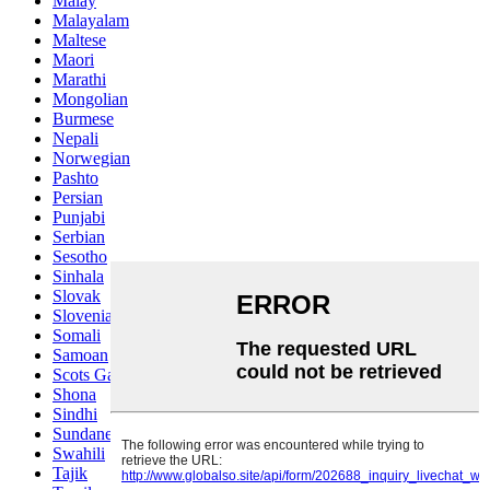
Malay
Malayalam
Maltese
Maori
Marathi
Mongolian
Burmese
Nepali
Norwegian
Pashto
Persian
Punjabi
Serbian
Sesotho
Sinhala
Slovak
Slovenian
Somali
Samoan
Scots Gaelic
Shona
Sindhi
Sundanese
Swahili
Tajik