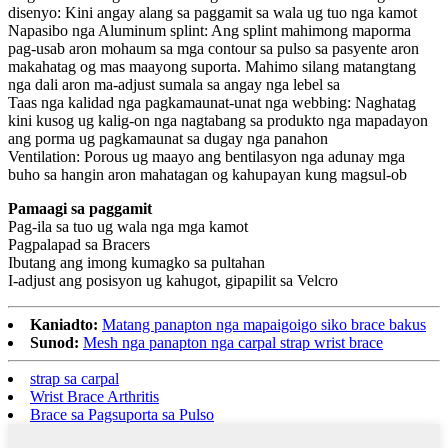
disenyo: Kini angay alang sa paggamit sa wala ug tuo nga kamot
Napasibo nga Aluminum splint: Ang splint mahimong maporma
pag-usab aron mohaum sa mga contour sa pulso sa pasyente aron
makahatag og mas maayong suporta. Mahimo silang matangtang
nga dali aron ma-adjust sumala sa angay nga lebel sa
Taas nga kalidad nga pagkamaunat-unat nga webbing: Naghatag
kini kusog ug kalig-on nga nagtabang sa produkto nga mapadayon
ang porma ug pagkamaunat sa dugay nga panahon
Ventilation: Porous ug maayo ang bentilasyon nga adunay mga
buho sa hangin aron mahatagan og kahupayan kung magsul-ob
Pamaagi sa paggamit
Pag-ila sa tuo ug wala nga mga kamot
Pagpalapad sa Bracers
Ibutang ang imong kumagko sa pultahan
I-adjust ang posisyon ug kahugot, gipapilit sa Velcro
Kaniadto:
Matang panapton nga mapaigoigo siko brace bakus
Sunod:
Mesh nga panapton nga carpal strap wrist brace
strap sa carpal
Wrist Brace Arthritis
Brace sa Pagsuporta sa Pulso