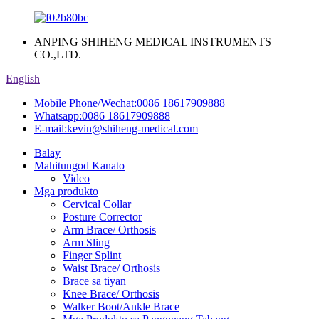
ANPING SHIHENG MEDICAL INSTRUMENTS
CO.,LTD.
English
Mobile Phone/Wechat:
0086 18617909888
Whatsapp:
0086 18617909888
E-mail:
kevin@shiheng-medical.com
Balay
Mahitungod Kanato
Video
Mga produkto
Cervical Collar
Posture Corrector
Arm Brace/ Orthosis
Arm Sling
Finger Splint
Waist Brace/ Orthosis
Brace sa tiyan
Knee Brace/ Orthosis
Walker Boot/Ankle Brace