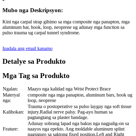
Mubo nga Deskripsyon:
Kini nga carpal strap gihimo sa mga composite nga panapton, mga
aluminum bar, hook, loop, neoprene ug adunay mga function sa
pulso trauma ug carpal tunnel syndrome.
Ipadala ang email kanamo
Detalye sa Produkto
Mga Tag sa Produkto
Ngalan:
Maayo nga kalidad nga Wrist Protect Brace
Materyal
composite nga mga panapton, aluminum bars, hook ug
nga:
loop, neoprene
Trauma o postoperative sa pulso laygay nga soft tissue
Kalihokan:
injury.Radial nerve palsy. Pag-ayo human sa
pagtangtang sa plaster bandage.
Adunay sobrang lapad nga bakus nga nagpalig-on sa
Feature:
naayos nga epekto. Ang moldable aluminum splint
nagsiguro sa saktong fixed position.Left and Right