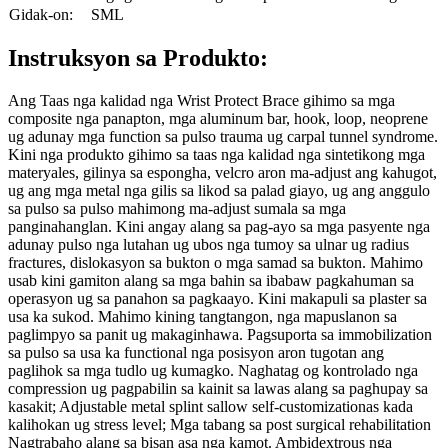
Gidak-on:
SML
Instruksyon sa Produkto:
Ang Taas nga kalidad nga Wrist Protect Brace gihimo sa mga
composite nga panapton, mga aluminum bar, hook, loop, neoprene
ug adunay mga function sa pulso trauma ug carpal tunnel syndrome.
Kini nga produkto gihimo sa taas nga kalidad nga sintetikong mga
materyales, gilinya sa espongha, velcro aron ma-adjust ang kahugot,
ug ang mga metal nga gilis sa likod sa palad giayo, ug ang anggulo
sa pulso sa pulso mahimong ma-adjust sumala sa mga
panginahanglan. Kini angay alang sa pag-ayo sa mga pasyente nga
adunay pulso nga lutahan ug ubos nga tumoy sa ulnar ug radius
fractures, dislokasyon sa bukton o mga samad sa bukton. Mahimo
usab kini gamiton alang sa mga bahin sa ibabaw pagkahuman sa
operasyon ug sa panahon sa pagkaayo. Kini makapuli sa plaster sa
usa ka sukod. Mahimo kining tangtangon, nga mapuslanon sa
paglimpyo sa panit ug makaginhawa. Pagsuporta sa immobilization
sa pulso sa usa ka functional nga posisyon aron tugotan ang
paglihok sa mga tudlo ug kumagko. Naghatag og kontrolado nga
compression ug pagpabilin sa kainit sa lawas alang sa paghupay sa
kasakit; Adjustable metal splint sallow self-customizationas kada
kalihokan ug stress level; Mga tabang sa post surgical rehabilitation
Nagtrabaho alang sa bisan asa nga kamot. Ambidextrous nga