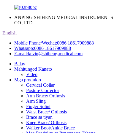
ANPING SHIHENG MEDICAL INSTRUMENTS
CO.,LTD.
English
Mobile Phone/Wechat:
0086 18617909888
Whatsapp:
0086 18617909888
E-mail:
kevin@shiheng-medical.com
Balay
Mahitungod Kanato
Video
Mga produkto
Cervical Collar
Posture Corrector
Arm Brace/ Orthosis
Arm Sling
Finger Splint
Waist Brace/ Orthosis
Brace sa tiyan
Knee Brace/ Orthosis
Walker Boot/Ankle Brace