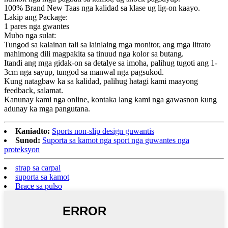
100% Brand New Taas nga kalidad sa klase ug lig-on kaayo.
Lakip ang Package:
1 pares nga gwantes
Mubo nga sulat:
Tungod sa kalainan tali sa lainlaing mga monitor, ang mga litrato
mahimong dili magpakita sa tinuud nga kolor sa butang.
Itandi ang mga gidak-on sa detalye sa imoha, palihug tugoti ang 1-
3cm nga sayup, tungod sa manwal nga pagsukod.
Kung natagbaw ka sa kalidad, palihug hatagi kami maayong
feedback, salamat.
Kanunay kami nga online, kontaka lang kami nga gawasnon kung
adunay ka mga pangutana.
Kaniadto:
Sports non-slip design guwantis
Sunod:
Suporta sa kamot nga sport nga guwantes nga
proteksyon
strap sa carpal
suporta sa kamot
Brace sa pulso