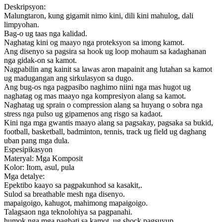
Deskripsyon:
Malungtaron, kung gigamit nimo kini, dili kini mahulog, dali
limpyohan.
Bag-o ug taas nga kalidad.
Naghatag kini og maayo nga proteksyon sa imong kamot.
Ang disenyo sa pagsira sa hook ug loop mohaum sa kadaghanan
nga gidak-on sa kamot.
Nagpabilin ang kainit sa lawas aron mapainit ang lutahan sa kamot
ug madugangan ang sirkulasyon sa dugo.
Ang bug-os nga pagpasibo naghimo niini nga mas hugot ug
naghatag og mas maayo nga kompresiyon alang sa kamot.
Naghatag ug sprain o compression alang sa huyang o sobra nga
stress nga pulso ug gipamenos ang risgo sa kadaot.
Kini nga mga gwantis maayo alang sa pagsakay, pagsaka sa bukid,
football, basketball, badminton, tennis, track ug field ug daghang
uban pang mga dula.
Espesipikasyon
Materyal: Mga Komposit
Kolor: Itom, asul, pula
Mga detalye:
Epektibo kaayo sa pagpakunhod sa kasakit,.
Sulod sa breathable mesh nga disenyo.
mapaigoigo, kahugot, mahimong mapaigoigo.
Talagsaon nga teknolohiya sa pagpanahi.
humok nga mga pagbati sa kamot, ug shock pagsuyup.