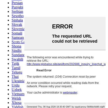
Persian
Punjabi
Serbian
Sesotho
Sinhala
Slovak
Slovenian
Somali
Samoan
Scots Gaelic
Shona
Sindhi
Sundanese
Swahili
Tajik
Tamil
Telugu
Thai
Ukrainian
Urdu
Uzbek
Vietnamese
Welsh
Xhosa
Yiddish