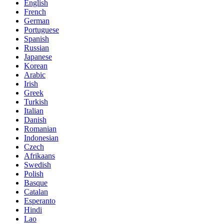
English
French
German
Portuguese
Spanish
Russian
Japanese
Korean
Arabic
Irish
Greek
Turkish
Italian
Danish
Romanian
Indonesian
Czech
Afrikaans
Swedish
Polish
Basque
Catalan
Esperanto
Hindi
Lao