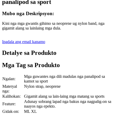
panalipod sa sport
Mubo nga Deskripsyon:
Kini nga mga gwantis gihimo sa neoprene ug nylon band, nga
gigamit alang sa lainlaing mga dula.
Ipadala ang email kanamo
Detalye sa Produkto
Mga Tag sa Produkto
Mga guwantes nga dili madulas nga panalipod sa
Ngalan:
kamot sa sport
Materyal
Nylon strap, neoprene
nga:
Kalihokan:
Gigamit alang sa lain-laing mga matang sa sports
Adunay sobrang lapad nga bakus nga nagpalig-on sa
Feature:
naayos nga epekto.
Gidak-on:
ML XL