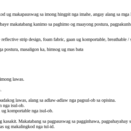
ikod ug makapauswag sa imong hingpit nga imahe, angay alang sa mga la
babaye makatabang kanimo sa paghimo og maayong postura, pagpakunhod
eflective strip design, foam fabric, gaan ug komportable, breathable / so
nga postura, masaligon ka, himsog ug mas bata
 imong lawas.
.
adakog lawas, alang sa adlaw-adlaw nga pagsul-ob sa opisina.
​​nga isul-ob.
 ug komportable nga isul-ob.
g kasakit. Makatabang sa pagpauswag sa pagginhawa, pagpahayahay sa
as ug makalingkod nga tul-id.