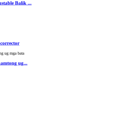
table Balik ...
 corrector
hamtong ug...