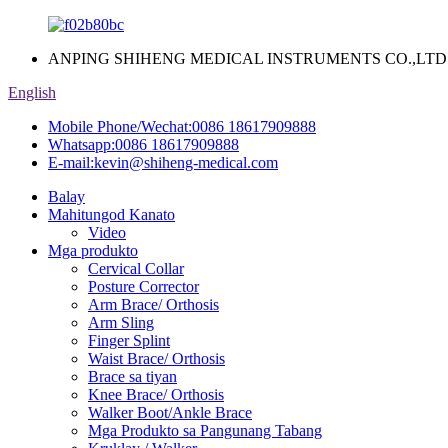
ANPING SHIHENG MEDICAL INSTRUMENTS CO.,LTD
English
Mobile Phone/Wechat:
0086 18617909888
Whatsapp:
0086 18617909888
E-mail:
kevin@shiheng-medical.com
Balay
Mahitungod Kanato
Video
Mga produkto
Cervical Collar
Posture Corrector
Arm Brace/ Orthosis
Arm Sling
Finger Splint
Waist Brace/ Orthosis
Brace sa tiyan
Knee Brace/ Orthosis
Walker Boot/Ankle Brace
Mga Produkto sa Pangunang Tabang