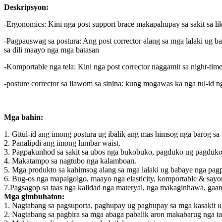
Deskripsyon:
-Ergonomics: Kini nga post support brace makapahupay sa sakit sa l
-Pagpauswag sa postura: Ang post corrector alang sa mga lalaki ug 
sa dili maayo nga mga batasan
-Komportable nga tela: Kini nga post corrector naggamit sa night-time r
-posture corrector sa ilawom sa sinina: kung mogawas ka nga tul-id 
Mga bahin:
1. Gitul-id ang imong postura ug ibalik ang mas himsog nga barog sa
2. Panalipdi ang imong lumbar waist.
3. Pagpakunhod sa sakit sa ubos nga bukobuko, pagduko ug pagduko
4. Makatampo sa nagtubo nga kalamboan.
5. Mga produkto sa kahimsog alang sa mga lalaki ug babaye nga pagp
6. Bug-os nga mapaigoigo, maayo nga elasticity, komportable & sayon 
7.Pagsagop sa taas nga kalidad nga materyal, nga makaginhawa, gaan
Mga gimbuhaton:
1. Nagtabang sa pagsuporta, paghupay ug paghupay sa mga kasakit u
2. Nagtabang sa pagbira sa mga abaga pabalik aron makabarug nga ta