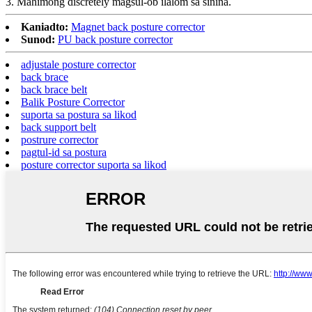
3. Mahimong discretely magsul-ob ilalom sa sinina.
Kaniadto:
Magnet back posture corrector
Sunod:
PU back posture corrector
adjustale posture corrector
back brace
back brace belt
Balik Posture Corrector
suporta sa postura sa likod
back support belt
postrure corrector
pagtul-id sa postura
posture corrector suporta sa likod