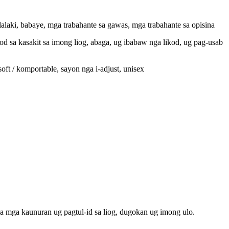
laki, babaye, mga trabahante sa gawas, mga trabahante sa opisina
 sa kasakit sa imong liog, abaga, ug ibabaw nga likod, ug pag-usab
ft / komportable, sayon ​​nga i-adjust, unisex
 mga kaunuran ug pagtul-id sa liog, dugokan ug imong ulo.