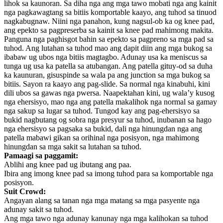
lihok sa kaunoran. Sa diha nga ang mga tawo mobati nga ang kainit
nga pagkawagtang sa bitiis komportable kaayo, ang tuhod sa tinuod
nagkabugnaw. Niini nga panahon, kung nagsul-ob ka og knee pad,
ang epekto sa pagpreserba sa kainit sa knee pad mahimong makita.
Panguna nga paghisgot bahin sa epekto sa pagpreno sa mga pad sa
tuhod. Ang lutahan sa tuhod mao ang dapit diin ang mga bukog sa
ibabaw ug ubos nga bitiis magtagbo. Adunay usa ka meniscus sa
tunga ug usa ka patella sa atubangan. Ang patella gituy-od sa duha
ka kaunuran, gisuspinde sa wala pa ang junction sa mga bukog sa
bitiis. Sayon ra kaayo ang pag-slide. Sa normal nga kinabuhi, kini
dili ubos sa gawas nga pwersa. Naapektahan kini, ug wala’y kusog
nga ehersisyo, mao nga ang patella makalihok nga normal sa gamay
nga sakup sa lugar sa tuhod. Tungod kay ang pag-ehersisyo sa
bukid nagbutang og sobra nga presyur sa tuhod, inubanan sa hago
nga ehersisyo sa pagsaka sa bukid, dali nga hinungdan nga ang
patella mabawi gikan sa orihinal nga posisyon, nga mahimong
hinungdan sa mga sakit sa lutahan sa tuhod.
Pamaagi sa paggamit:
Ablihi ang knee pad ug ibutang ang paa.
Ibira ang imong knee pad sa imong tuhod para sa komportable nga
posisyon.
Suit Crowd:
Angayan alang sa tanan nga mga matang sa mga pasyente nga
adunay sakit sa tuhod.
Ang mga tawo nga adunay kanunay nga mga kalihokan sa tuhod