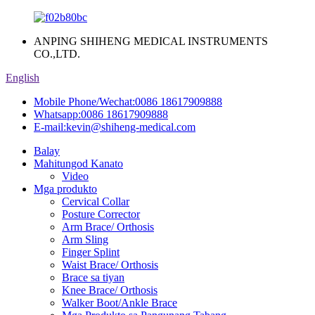
ANPING SHIHENG MEDICAL INSTRUMENTS
CO.,LTD.
English
Mobile Phone/Wechat:
0086 18617909888
Whatsapp:
0086 18617909888
E-mail:
kevin@shiheng-medical.com
Balay
Mahitungod Kanato
Video
Mga produkto
Cervical Collar
Posture Corrector
Arm Brace/ Orthosis
Arm Sling
Finger Splint
Waist Brace/ Orthosis
Brace sa tiyan
Knee Brace/ Orthosis
Walker Boot/Ankle Brace