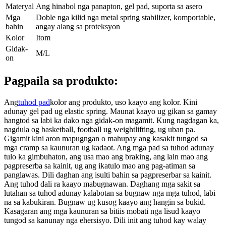
Materyal
Ang hinabol nga panapton, gel pad, suporta sa asero
Mga
Doble nga kilid nga metal spring stabilizer, komportable,
bahin
angay alang sa proteksyon
Kolor
Itom
Gidak-
M/L
on
Pagpaila sa produkto:
Ang
tuhod pad
kolor ang produkto, uso kaayo ang kolor. Kini
adunay gel pad ug elastic spring. Maunat kaayo ug gikan sa gamay
hangtod sa labi ka dako nga gidak-on magamit. Kung nagdagan ka,
nagdula og basketball, football ug weightlifting, ug uban pa.
Gigamit kini aron mapugngan o mahupay ang kasakit tungod sa
mga cramp sa kaunuran ug kadaot. Ang mga pad sa tuhod adunay
tulo ka gimbuhaton, ang usa mao ang braking, ang lain mao ang
pagpreserba sa kainit, ug ang ikatulo mao ang pag-atiman sa
panglawas. Dili daghan ang isulti bahin sa pagpreserbar sa kainit.
Ang tuhod dali ra kaayo mabugnawan. Daghang mga sakit sa
lutahan sa tuhod adunay kalabotan sa bugnaw nga mga tuhod, labi
na sa kabukiran. Bugnaw ug kusog kaayo ang hangin sa bukid.
Kasagaran ang mga kaunuran sa bitiis mobati nga lisud kaayo
tungod sa kanunay nga ehersisyo. Dili init ang tuhod kay walay