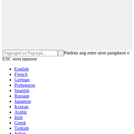
Pindota ang enter aron pangitaon o
ESC aron tapuson
English
French
German
Portuguese
Spanish
Russian
Japanese
Korean
Arabic
Irish
Greek
Turkish
Italian